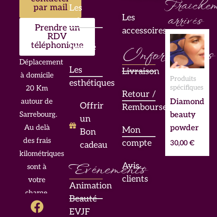
Fraîchem
par mail
Les
Les
arrivés
mises
Prendre un
accessoires
en
RDV
téléphonique
beauté
Informations
Déplacement
Les
Livraison
à domicile
Produits
esthétiques
spécifiques
20 Km
Retour /
Diamond
autour de
Offrir
Remboursement
beauty
Sarrebourg.
un
powder
Au delà
Mon
Bon
des frais
compte
30,00
€
cadeau
kilométriques
Evénements
Avis
sont à
clients
votre
Animation
charge.
F
I
L
Beauté
a
n
i
EVJF