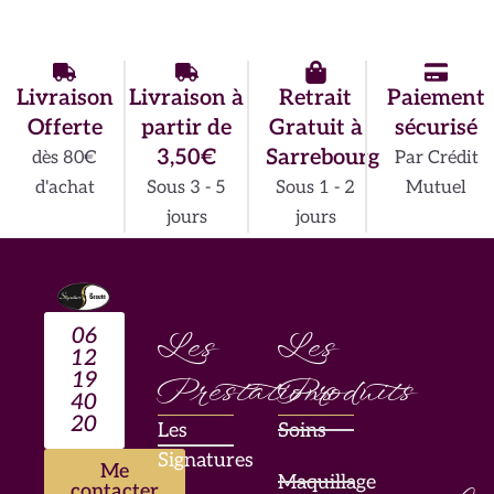
Livraison
Livraison à
Retrait
Paiement
Offerte
partir de
Gratuit à
sécurisé
3,50€
Sarrebourg
dès 80€
Par Crédit
d'achat
Sous 3 - 5
Sous 1 - 2
Mutuel
jours
jours
06
Les
Les
12
19
Prestations
Produits
40
20
Les
Soins
Signatures
Me
Maquillage
contacter