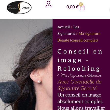
Aller
Panneau de gestion des cookies
0
Panier
0,00
€
au
contenu
Accueil
/
Les
Signatures
/ Ma signature
Beauté (conseil complet)
Conseil en
image -
Relooking
Ma Signature Beauté
Avec Gwenaëlle de
Signature Beauté
Un conseil en image
absolument complet.
Nous allons travailler