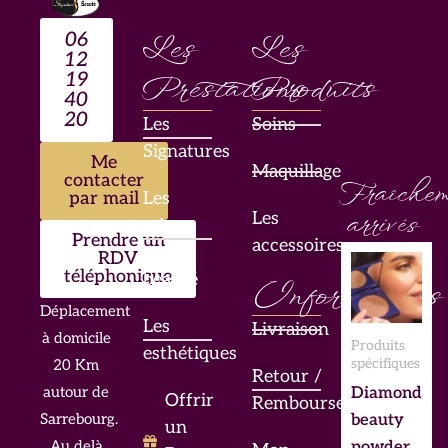
06
Les
Les
12
19
Prestations
Produits
40
20
Les
Soins
Signatures
Me
Maquillage
contacter
Fraîchem
par mail
Les
Les
arrivés
mises
Prendre un
accessoires
en
RDV
téléphonique
beauté
Informations
Déplacement
Les
Livraison
à domicile
Produits
esthétiques
spécifiques
20 Km
Retour /
Diamond
autour de
Offrir
Remboursement
beauty
Sarrebourg.
un
powder
Au delà