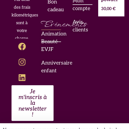
Mon
Bon
des frais
compte
30,00
€
cadeau
kilométriques
Evénements
Avis
sont à
clients
votre
Animation
charge.
F
I
L
Beauté
a
n
i
EVJF
c
s
n
Anniversaire
e
t
k
enfant
b
a
e
o
g
d
o
r
i
Je
k
a
n
m'inscris à
m
la
newsletter
!