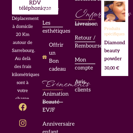
en
RDV
téléphonique
beauté
Informations
Déplacement
Les
Livraison
à domicile
Produits
esthétiques
spécifiques
20 Km
Retour /
Diamond
autour de
Offrir
Remboursement
beauty
Sarrebourg.
un
powder
Au delà
Mon
Bon
des frais
compte
30,00
€
cadeau
kilométriques
Evénements
Avis
sont à
clients
votre
Animation
charge.
F
I
L
Beauté
a
n
i
EVJF
c
s
n
Anniversaire
e
t
k
enfant