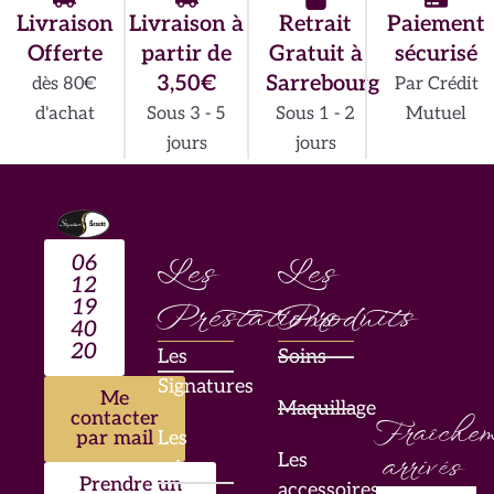
Livraison
Livraison à
Retrait
Paiement
Offerte
partir de
Gratuit à
sécurisé
3,50€
Sarrebourg
dès 80€
Par Crédit
d'achat
Sous 3 - 5
Sous 1 - 2
Mutuel
jours
jours
06
Les
Les
12
19
Prestations
Produits
40
20
Les
Soins
Signatures
Me
Maquillage
contacter
Fraîchem
par mail
Les
Les
arrivés
mises
Prendre un
accessoires