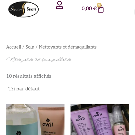
Aller
Panneau de gestion des cookies
0
Panier
0,00
€
au
contenu
Accueil
/
Soin
/ Nettoyants et démaquillants
Nettoyants et démaquillants
10 résultats affichés