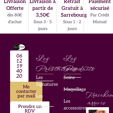
Livraison
Livraison à
Retrait
Paiement
Offerte
partir de
Gratuit à
sécurisé
3,50€
Sarrebourg
dès 80€
Par Crédit
d'achat
Sous 3 - 5
Sous 1 - 2
Mutuel
jours
jours
06
Les
Les
12
19
Prestations
Produits
40
20
Les
Soins
Signatures
Me
Maquillage
contacter
Fraîchem
par mail
Les
Les
arrivés
mises
Prendre un
accessoires
en
RDV