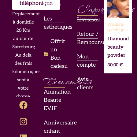
téléphonique
beauté
Informations
Déplacement
Les
Livraison
à domicile
Produits
esthétiques
spécifiques
20 Km
Retour /
Diamond
autour de
Offrir
Remboursement
beauty
Sarrebourg.
un
powder
Au delà
Mon
Bon
des frais
compte
30,00
€
cadeau
kilométriques
Evénements
Avis
sont à
clients
votre
Animation
charge.
F
I
L
Beauté
a
n
i
EVJF
c
s
n
Anniversaire
e
t
k
enfant
b
a
e