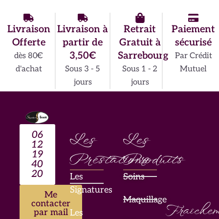
Livraison
Livraison à
Retrait
Paiement
Offerte
partir de
Gratuit à
sécurisé
3,50€
Sarrebourg
dès 80€
Par Crédit
d'achat
Sous 3 - 5
Sous 1 - 2
Mutuel
jours
jours
06
Les
Les
12
19
Prestations
Produits
40
20
Les
Soins
Signatures
Me
Maquillage
contacter
Fraîchem
par mail
Les