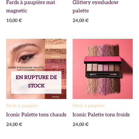
Fards à paupière mat
Glittery eyeshadow
magnetic
palette
10,00
€
24,00
€
EN RUPTURE DE
STOCK
Fards à paupière
Fards à paupière
Iconic Palette tons chauds
Iconic Palette tons froids
24,00
€
24,00
€