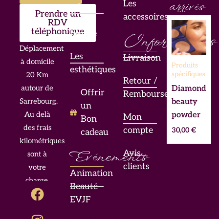
Les
arrivés
mises
Prendre un
accessoires
en
RDV
téléphonique
beauté
Informations
Déplacement
Les
Livraison
à domicile
Produits
esthétiques
spécifiques
20 Km
Retour /
Diamond
autour de
Offrir
Remboursement
beauty
Sarrebourg.
un
powder
Au delà
Mon
Bon
des frais
compte
30,00
€
cadeau
kilométriques
Evénements
Avis
sont à
clients
votre
Animation
charge.
F
I
L
Beauté
a
n
i
EVJF
c
s
n