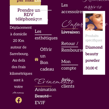
par mail
Les
Les
arrivés
mises
Prendre un
accessoires
en
RDV
téléphonique
beauté
Informations
Déplacement
Les
Livraison
à domicile
Produits
esthétiques
spécifiques
20 Km
Retour /
Diamond
autour de
Offrir
Remboursement
beauty
Sarrebourg.
un
powder
Au delà
Mon
Bon
des frais
compte
30,00
€
cadeau
kilométriques
Evénements
Avis
sont à
clients
votre
Animation
charge.
F
I
L
Beauté
a
n
i
EVJF