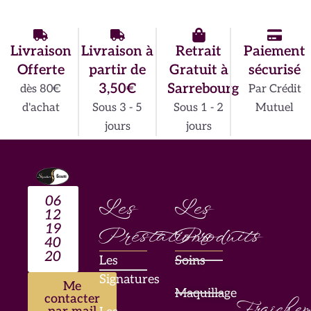
Livraison
Livraison à
Retrait
Paiement
Offerte
partir de
Gratuit à
sécurisé
3,50€
Sarrebourg
dès 80€
Par Crédit
d'achat
Sous 3 - 5
Sous 1 - 2
Mutuel
jours
jours
06
Les
Les
12
19
Prestations
Produits
40
20
Les
Soins
Signatures
Me
Maquillage
contacter
Fraîchem