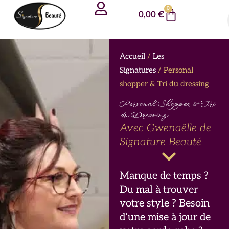
Aller
Panneau de gestion des cookies
0
Panier
0,00
€
au
contenu
Accueil
/
Les
Signatures
/ Personal
shopper & Tri du dressing
Personal Shopper & Tri
du Dressing
Avec Gwenaëlle de
Signature Beauté
Manque de temps ?
Du mal à trouver
votre style ? Besoin
d’une mise à jour de