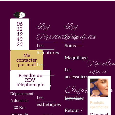
06
Les
Les
12
19
Prestations
Produits
40
20
Les
Soins
Signatures
Me
Maquillage
contacter
Fraîchem
par mail
Les
Les
arrivés
mises
Prendre un
accessoires
en
RDV
téléphonique
beauté
Informations
Déplacement
Les
Livraison
à domicile
Produits
esthétiques
spécifiques
20 Km
Retour /
Diamond
autour de