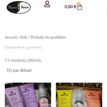
Aller
Panneau de gestion des cookies
0
Panier
0,00
€
au
contenu
Accueil
/
Soin
/ Produits du quotidien
Produits du quotidien
11 résultats affichés