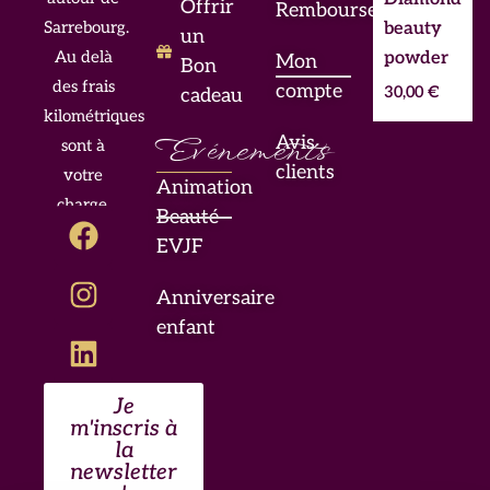
Offrir
Remboursement
beauty
Sarrebourg.
un
powder
Au delà
Mon
Bon
des frais
compte
30,00
€
cadeau
kilométriques
Evénements
Avis
sont à
clients
votre
Animation
charge.
F
I
L
Beauté
a
n
i
EVJF
c
s
n
Anniversaire
e
t
k
enfant
b
a
e
o
g
d
o
r
i
Je
k
a
n
m'inscris à
m
la
newsletter