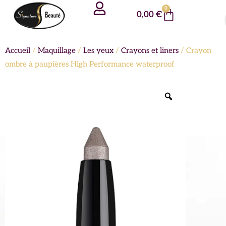
Aller
Panneau de gestion des cookies
0
Panier
0,00
€
au
contenu
Accueil
/
Maquillage
/
Les yeux
/
Crayons et liners
/ Crayon
ombre à paupières High Performance waterproof