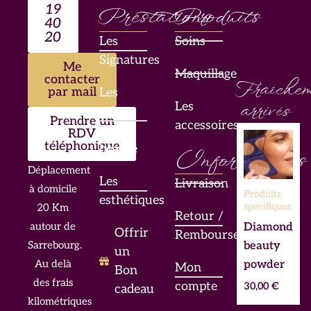
19
Prestations
Produits
40
20
Les
Soins
Signatures
Me
Maquillage
contacter
Fraîchem
par mail
Les
Les
arrivés
mises
Prendre un
accessoires
en
RDV
téléphonique
beauté
Informations
Déplacement
Les
Livraison
à domicile
Produits
esthétiques
spécifiques
20 Km
Retour /
Diamond
autour de
Offrir
Remboursement
beauty
Sarrebourg.
un
powder
Au delà
Mon
Bon
des frais
compte
30,00
€
cadeau
kilométriques