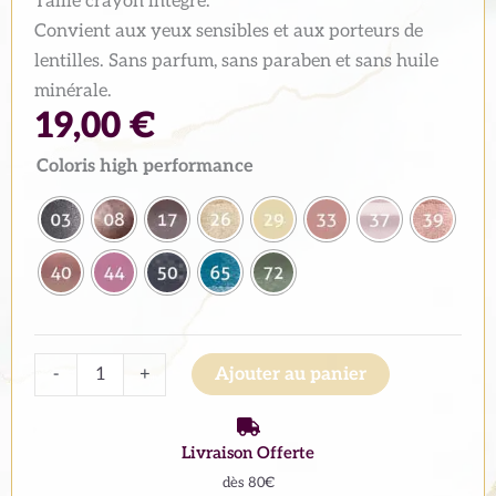
Taille crayon intégré.
Convient aux yeux sensibles et aux porteurs de
lentilles. Sans parfum, sans paraben et sans huile
minérale.
19,00
€
quantité
Coloris high performance
de
Crayon
ombre
à
paupières
High
Alternative:
Performance
-
+
Ajouter au panier
waterproof
Livraison Offerte
dès 80€