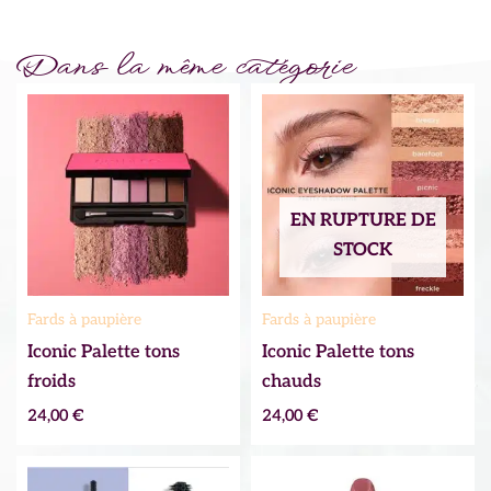
Dans la même catégorie
EN RUPTURE DE
STOCK
Fards à paupière
Fards à paupière
Iconic Palette tons
Iconic Palette tons
froids
chauds
24,00
€
24,00
€