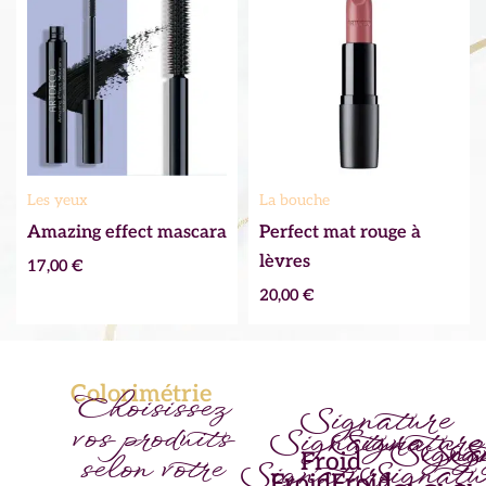
Les yeux
La bouche
Amazing effect mascara
Perfect mat rouge à
lèvres
17,00
€
20,00
€
Colorimétrie
Choisissez
Signature
vos produits
Signature
Signature
Signa
Sig
Si
Froid
selon votre
Signature
Signatu
Froid
Froid