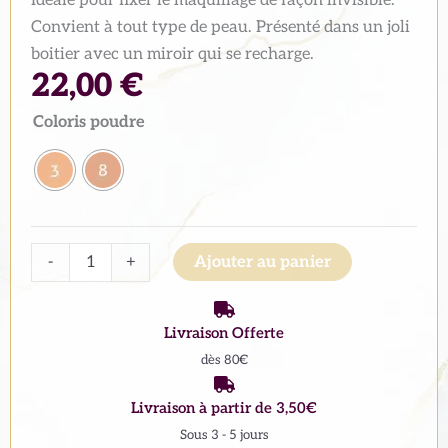
Convient à tout type de peau. Présenté dans un joli
boitier avec un miroir qui se recharge.
22,00
€
quantité
Coloris poudre
de
High
definition
compact
powder
Alternative:
-
+
Ajouter au panier
recharge
Art
Livraison Offerte
deco
dès 80€
Livraison à partir de 3,50€
Sous 3 - 5 jours