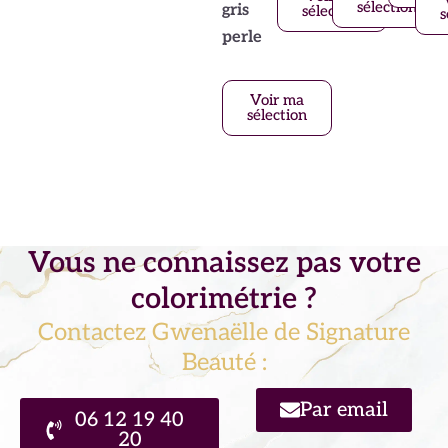
sélection
gris
sélection
s
perle
Voir ma
sélection
Vous ne connaissez pas votre
colorimétrie ?
Contactez Gwenaëlle de Signature
Beauté :
Par email
06 12 19 40
20