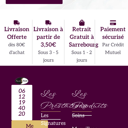
Livraison
Livraison à
Retrait
Paiement
Offerte
partir de
Gratuit à
sécurisé
3,50€
Sarrebourg
dès 80€
Par Crédit
d'achat
Sous 3 - 5
Sous 1 - 2
Mutuel
jours
jours
06
Les
Les
12
19
Prestations
Produits
40
20
Les
Soins
Signatures
Me