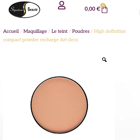
Aller
Panneau de gestion des cookies
0
Panier
0,00
€
au
contenu
Accueil
/
Maquillage
/
Le teint
/
Poudres
/ High definition
compact powder recharge Art deco