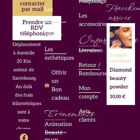
Maquillage
contacter
Fraîchem
par mail
Les
Les
arrivés
mises
Prendre un
accessoires
en
RDV
téléphonique
beauté
Informations
Déplacement
Les
Livraison
à domicile
Produits
esthétiques
spécifiques
20 Km
Retour /
Diamond
autour de
Offrir
Remboursement
beauty
Sarrebourg.
un
powder
Au delà
Mon
Bon
des frais
compte
30,00
€
cadeau
kilométriques
Evénements
Avis
sont à
clients
votre
Animation
charge.
F
I
L
Beauté